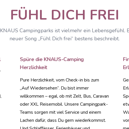
FÜHL DICH FREI
KNAUS Campingparks ist vielmehr ein Lebensgefühl. E
neuer Song „Fühl Dich frei“ bestens beschreibt.
l
Spüre die KNAUS-Camping
Fi
Herzlichkeit
Er
?
Pure Herzlichkeit, vom Check-in bis zum
Ge
„Auf Wiedersehen“. Du bist immer
Er
,
willkommen – egal, ob mit Zelt, Bus, Caravan
Sp
oder XXL Reisemobil. Unsere Campingpark-
etw
Teams sorgen mit viel Service und einem
Wah
s
Lachen dafür, dass Du gern wiederkommst.
vo
Und Schlaffässer, Ferienhäuser und
mei