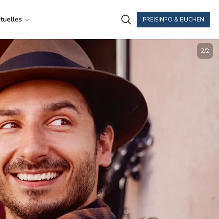
tuelles
PREISINFO & BUCHEN
2
/
2