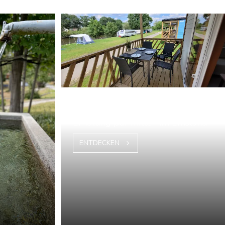
Meppen
Erholung pur mitten im Emsland
ENTDECKEN