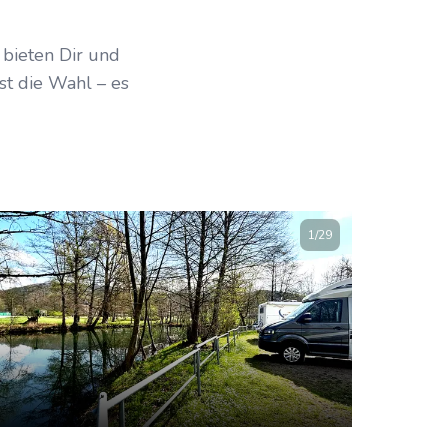
ENTDECKEN
bieten Dir und
st die Wahl – es
1
/
29