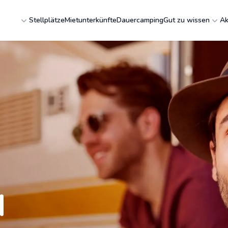
Stellplätze
Mietunterkünfte
Dauercamping
Gut zu wissen
Ak
N