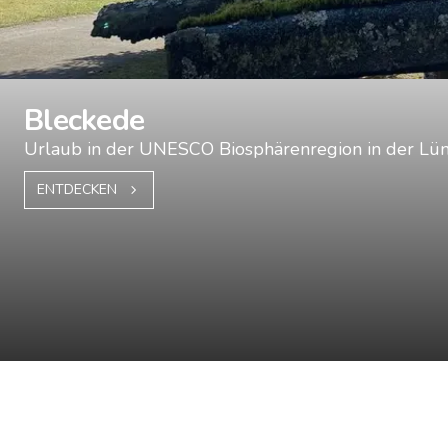
Bleckede
Urlaub in der UNESCO Biosphärenregion in der Lü
ENTDECKEN