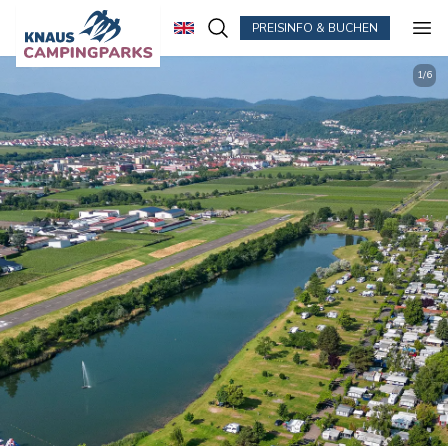
PREISINFO & BUCHEN
Zum Hauptinhalt springen
1
/
6