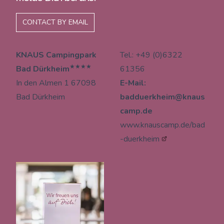
CONTACT BY EMAIL
KNAUS Campingpark
Tel.: +49 (0)6322
★★★★
Bad Dürkheim
61356
In den Almen 1 67098
E-Mail:
Bad Dürkheim
badduerkheim@knaus
camp.de
www.knauscamp.de/bad
-duerkheim