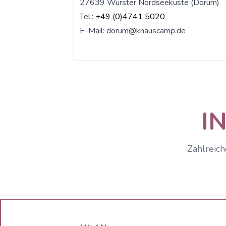
27639 Wurster Nordseeküste (Dorum)
Tel.:
+49 (0)4741 5020
E-Mail:
dorum@knauscamp.de
I
Zahlreich