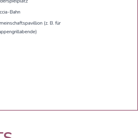
derspielplatz
ccia-Bahn
einschaftspavillion (z. B. für
uppengrillabende)
TS