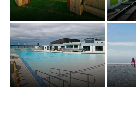
Nordsee Strandkörbe direkt am
Sanitära
Meer
Kitesurf
Freibad Watt'n Bad