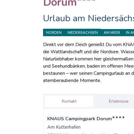
Dorum
Urlaub am Niedersäch
NORDEN
NIEDERSACHSEN
AM MEER
IN 
Direkt vor dem Deich genießt Du vom KNAUS
die Wattlandschaft und die Nordsee. Wasse
Naturliebhaber kommen hier gleichermaßen 
und Seehundbänken, baden im offenen Mee
bestaunen – wer seinen Campingurlaub an d
atemberaubende Momente.
Kontakt
Erlebnisse
★★★★
KNAUS Campingpark Dorum
Am Kutterhafen