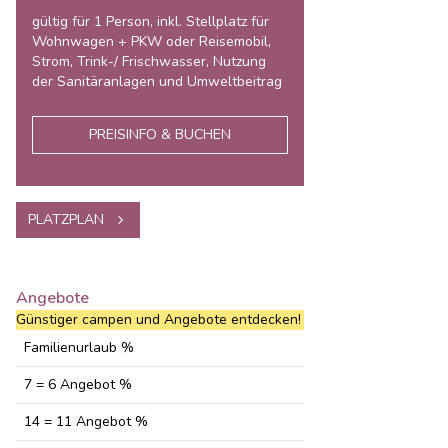
gültig für 1 Person, inkl. Stellplatz für
Wohnwagen + PKW oder Reisemobil,
Strom, Trink-/ Frischwasser, Nutzung
der Sanitäranlagen und Umweltbeitrag
PREISINFO & BUCHEN
PLATZPLAN
Angebote
Günstiger campen und Angebote entdecken!
Familienurlaub %
7 = 6 Angebot %
14 = 11 Angebot %