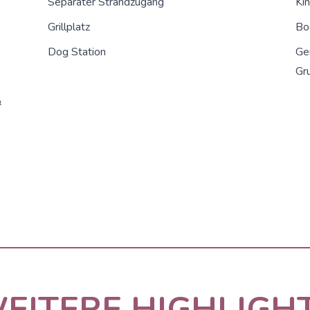
Separater Strandzugang
Kin
Grillplatz
Bo
Dog Station
Gem
Gr
&
EITERE HIGHLIGH