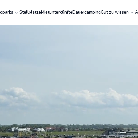
gparks
Stellplätze
Mietunterkünfte
Dauercamping
Gut zu wissen
A