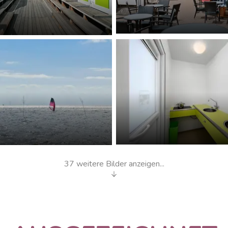
Imbiss am im Hafen
nlagen
Spülküche
37 weitere Bilder anzeigen...
en