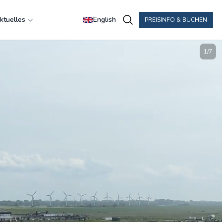
ktuelles
English
PREISINFO & BUCHEN
1
/
7