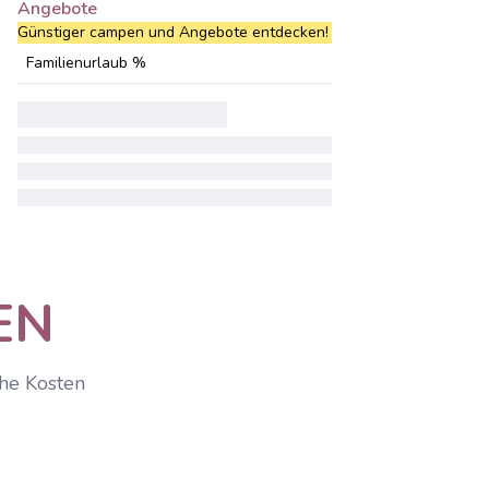
Angebote
Günstiger campen und Angebote entdecken!
Familienurlaub %
EN
che Kosten