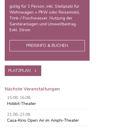
gültig für 1 Person, inkl. Stellplatz für
Wohnwagen + PKW oder Reisemobil,
Trink-/ Frischwasser, Nutzung der
Sanitäranlagen und Umweltbeitrag.
Exkl. Strom
PREISINFO & BUCHEN
PLATZPLAN
Nächste Veranstaltungen
15.08.-16.08.
Hobbit-Theater
21.08.-23.08.
Casa-Kino Open Air im Amphi-Theater