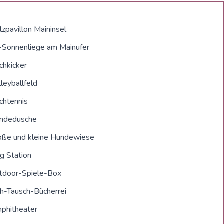
zpavillon Maininsel
-Sonnenliege am Mainufer
chkicker
leyballfeld
chtennis
ndedusche
oße und kleine Hundewiese
g Station
tdoor-Spiele-Box
ih-Tausch-Bücherrei
phitheater