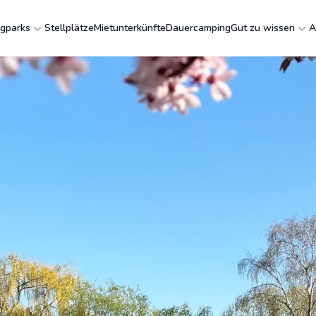
gparks
Stellplätze
Mietunterkünfte
Dauercamping
Gut zu wissen
A