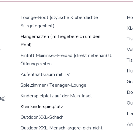
Lounge-Boot (stylische & überdachte
Hol
Sitzgelegenheit)
XL
Hängematten (im Liegebereich um den
Tis
Pool)
&
Vol
Eintritt Maininsel-Freibad (direkt nebenan) lt.
Tis
Öffnungszeiten
Hu
Aufenthaltsraum mit TV
Gr
Spielzimmer / Teenager-Lounge
Do
Kinderspielplatz auf der Main-Insel
ag)
Ou
Kleinkinderspielplatz
Le
Outdoor XXL-Schach
Am
Outdoor XXL-Mensch-ärgere-dich-nicht