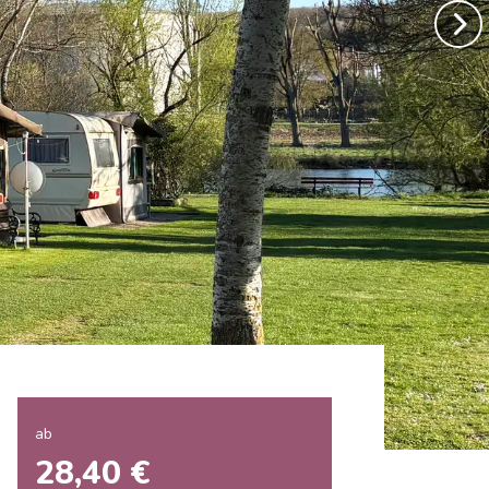
ab
28,40 €