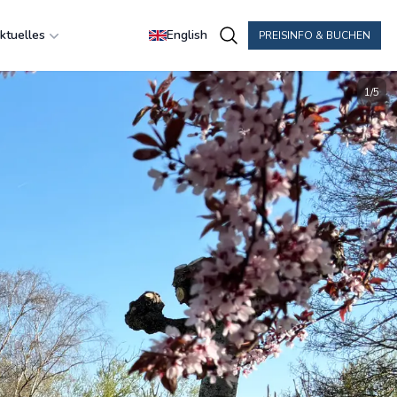
ktuelles
English
PREISINFO & BUCHEN
1
/
5