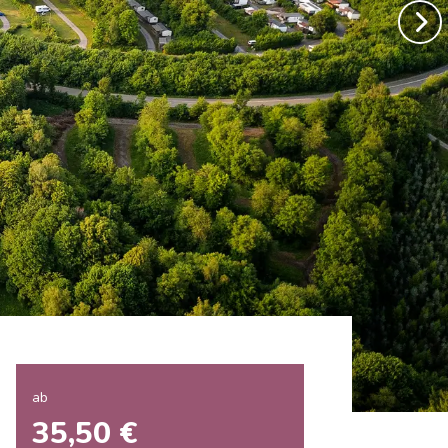
ab
35,50 €