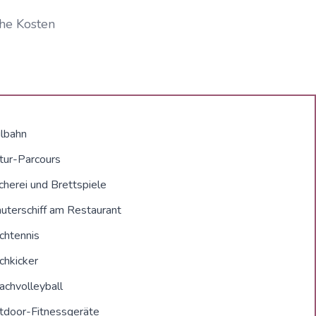
che Kosten
ilbahn
tur-Parcours
cherei und Brettspiele
äuterschiff am Restaurant
chtennis
chkicker
achvolleyball
tdoor-Fitnessgeräte