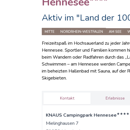
Hennesee
Aktiv im "Land der 10
MITTE
NORDRHEIN-WESTFALEN
AM SEE
W
Freizeitspaß im Hochsauerland zu jeder Ja
Hennesee. Sportler und Familien kommen hi
beim Wandern oder Radfahren durch das „L
Schwimmen – am Hennesee werden Camper-W
im beheizten Hallenbad mit Sauna, auf der 
Skigebieten.
Kontakt
Erlebnisse
★★★★
KNAUS Campingpark Hennesee
Mielinghausen 7