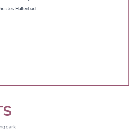
heiztes Hallenbad
TS
ingpark