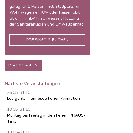
gültig für 1 Person, inkl. Stellplatz für
Wohnwagen + PKW oder Reisemobil,
Strom, Trink-/ Frischwasser, Nutzung
der Sanitäranlagen und Umweltbeitrag
PREISINFO & BUCHEN
PLATZPLAN
Nächste Veranstaltungen
26.05.-31.10.
Los gehts! Hennesee Ferien Animation
13.05.-31.10.
Montag bis Freitag in den Ferien: KNAUS-
Tanz
13.05.-31.10.