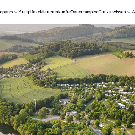
gparks
Stellplätze
Mietunterkünfte
Dauercamping
Gut zu wissen
A