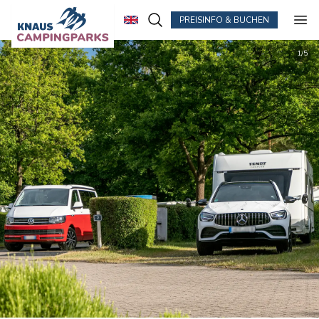
PREISINFO & BUCHEN
Zum Hauptinhalt springen
1
/
5