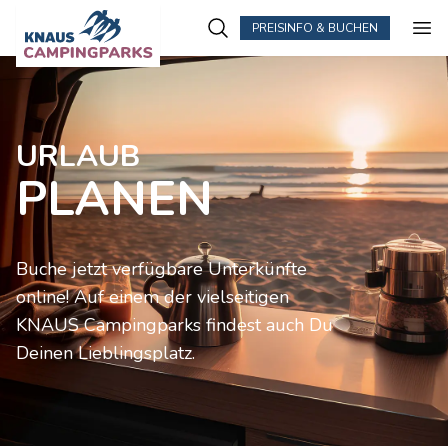
PREISINFO & BUCHEN
Zum Hauptinhalt springen
URLAUB
PLANEN
Buche jetzt verfügbare Unterkünfte
online! Auf einem der vielseitigen
KNAUS Campingparks findest auch Du
Deinen Lieblingsplatz.