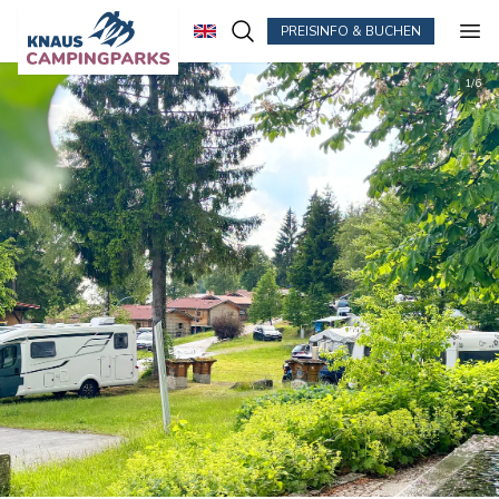
PREISINFO & BUCHEN
Zum Hauptinhalt springen
2
/
6