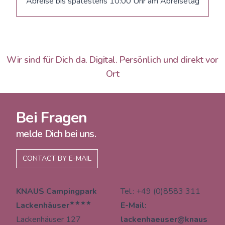
Abreise bis spätestens 10:00 Uhr am Abreisetag
Wir sind für Dich da. Digital. Persönlich und direkt vor
Ort
Bei Fragen
melde Dich bei uns.
CONTACT BY E-MAIL
KNAUS Campingpark
Tel.: +49 (0)8583 311
★★★★
Lackenhäuser
E-Mail:
Lackenhäuser 127
lackenhaeuser@knaus