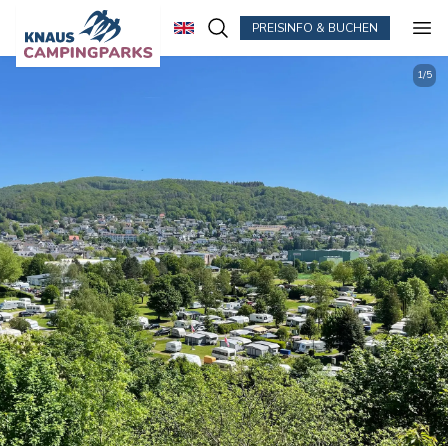
PREISINFO & BUCHEN
Zum Hauptinhalt springen
1
/
5