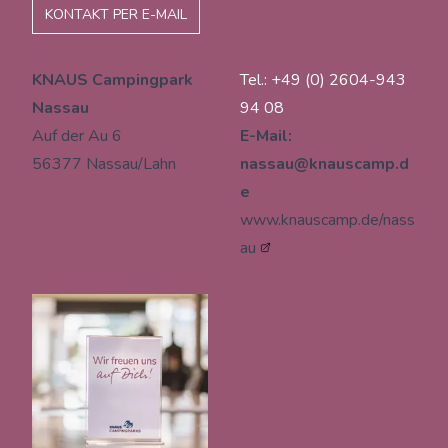
KONTAKT PER E-MAIL
KNAUS Campingpark
Tel.: +49 (0) 2604-943
Nassau
94 08
Auf der Au 6
E-Mail:
56377 Nassau/Lahn
nassau@knauscamp.d
e
www.knauscamp.de/nass
au