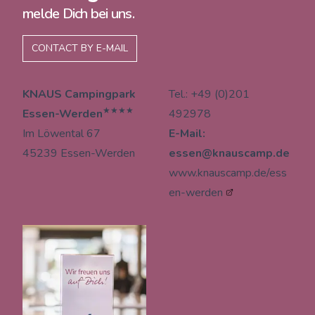
melde Dich bei uns.
CONTACT BY E-MAIL
KNAUS Campingpark
Tel.: +49 (0)201
★★★★
Essen-Werden
492978
Im Löwental 67
E-Mail:
45239 Essen-Werden
essen@knauscamp.de
www.knauscamp.de/ess
en-werden