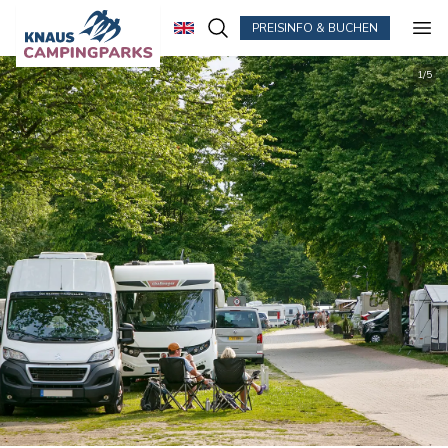
PREISINFO & BUCHEN
Zum Hauptinhalt springen
1
/
5