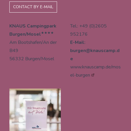
CONTACT BY E-MAIL
KNAUS Campingpark
Tel.: +49 (0)2605
★★★★
Burgen/Mosel
952176
Am Bootshafen/An der
E-Mail:
B49
burgen@knauscamp.d
56332 Burgen/Mosel
e
www.knauscamp.de/mos
el-burgen