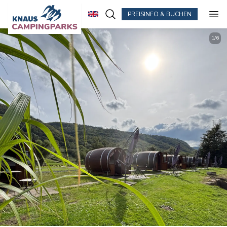
PREISINFO & BUCHEN
Zum Hauptinhalt springen
1
/
6