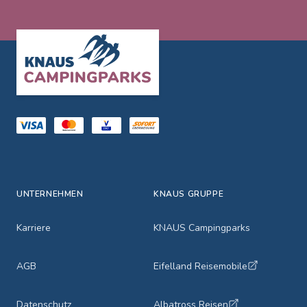
Wingst
Ankommen, einchecken, genießen
Footer
ENTDECKEN
UNTERNEHMEN
KNAUS GRUPPE
Karriere
KNAUS Campingparks
AGB
Eifelland Reisemobile
Datenschutz
Albatross Reisen