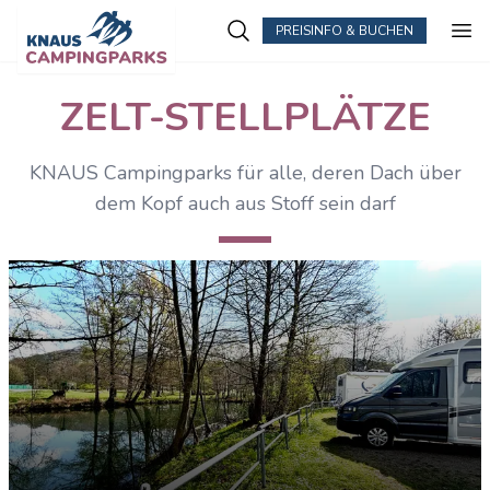
PREISINFO & BUCHEN
Zum Hauptinhalt springen
ZELT-STELLPLÄTZE
KNAUS Campingparks für alle, deren Dach über
dem Kopf auch aus Stoff sein darf