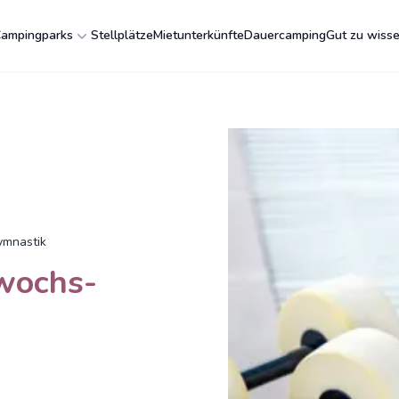
ampingparks
Stellplätze
Mietunterkünfte
Dauercamping
Gut zu wiss
ymnastik
twochs-