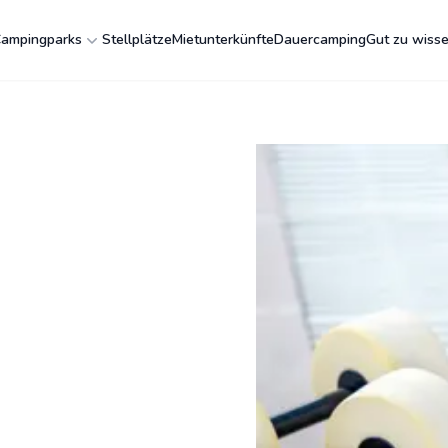
ampingparks
Stellplätze
Mietunterkünfte
Dauercamping
Gut zu wiss