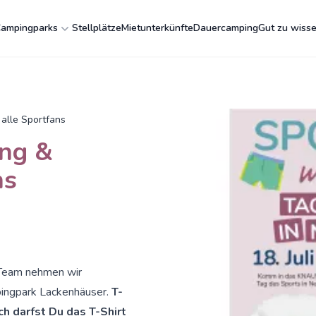
ampingparks
Stellplätze
Mietunterkünfte
Dauercamping
Gut zu wiss
 alle Sportfans
ing &
ns
Team nehmen wir
ngpark Lackenhäuser.
T-
ich darfst Du das T-Shirt