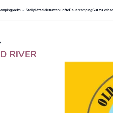
ampingparks
Stellplätze
Mietunterkünfte
Dauercamping
Gut zu wiss
H
LD RIVER