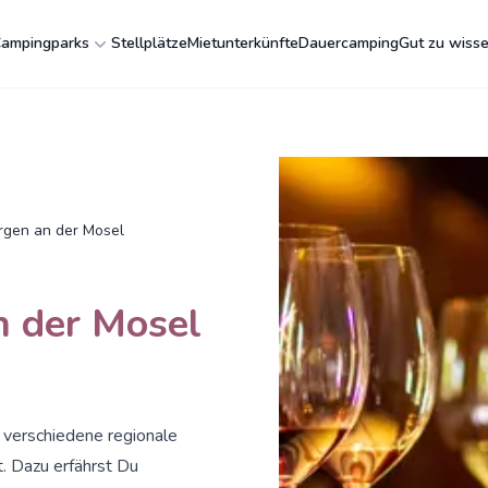
ampingparks
Stellplätze
Mietunterkünfte
Dauercamping
Gut zu wiss
gen an der Mosel
 der Mosel
 verschiedene regionale
t. Dazu erfährst Du