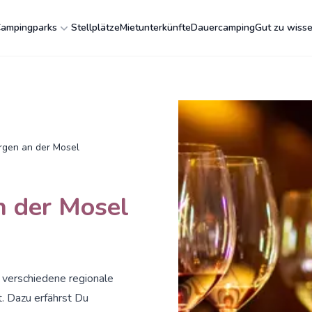
ampingparks
Stellplätze
Mietunterkünfte
Dauercamping
Gut zu wiss
gen an der Mosel
 der Mosel
 verschiedene regionale
t. Dazu erfährst Du