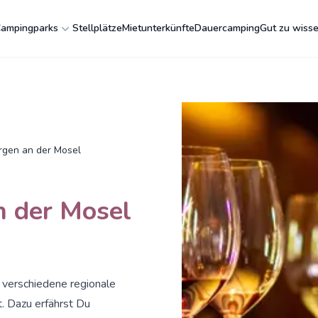
ampingparks
Stellplätze
Mietunterkünfte
Dauercamping
Gut zu wiss
gen an der Mosel
 der Mosel
 verschiedene regionale
t. Dazu erfährst Du