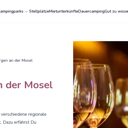
ampingparks
Stellplätze
Mietunterkünfte
Dauercamping
Gut zu wiss
gen an der Mosel
 der Mosel
 verschiedene regionale
t. Dazu erfährst Du