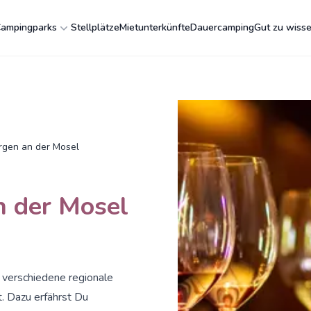
ampingparks
Stellplätze
Mietunterkünfte
Dauercamping
Gut zu wiss
gen an der Mosel
 der Mosel
 verschiedene regionale
t. Dazu erfährst Du