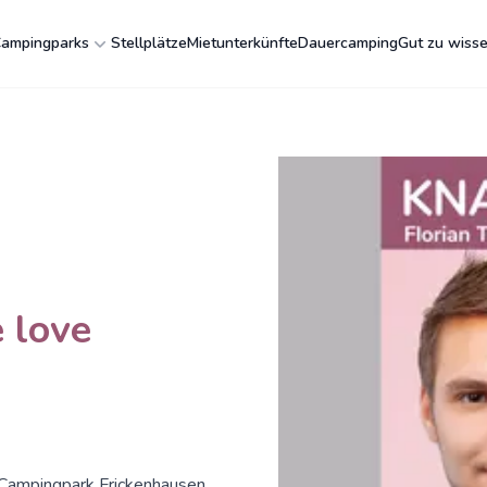
ampingparks
Stellplätze
Mietunterkünfte
Dauercamping
Gut zu wiss
 love
 Campingpark Frickenhausen