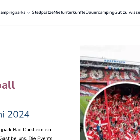
ampingparks
Stellplätze
Mietunterkünfte
Dauercamping
Gut zu wiss
all
ni 2024
ngpark Bad Dürkheim ein
Gast bei uns. Die Events