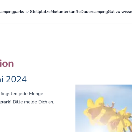
ampingparks
Stellplätze
Mietunterkünfte
Dauercamping
Gut zu wiss
ion
ai 2024
Pfingsten jede Menge
park!
Bitte melde Dich an.