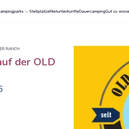
ampingparks
Stellplätze
Mietunterkünfte
Dauercamping
Gut zu wiss
IVER RANCH
auf der OLD
6