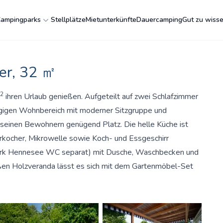
ampingparks
Stellplätze
Mietunterkünfte
Dauercamping
Gut zu wiss
er, 32 ㎡
2
ihren Urlaub genießen. Aufgeteilt auf zwei Schlafzimmer
ügigen Wohnbereich mit moderner Sitzgruppe und
seinen Bewohnern genügend Platz. Die helle Küche ist
rkocher, Mikrowelle sowie Koch- und Essgeschirr
ark Hennesee WC separat) mit Dusche, Waschbecken und
ßen Holzveranda lässt es sich mit dem Gartenmöbel-Set