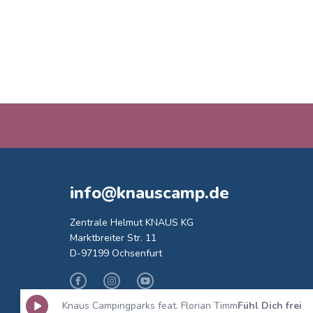
info@knauscamp.de
Zentrale Helmut KNAUS KG
Marktbreiter Str. 11
D-97199 Ochsenfurt
Facebook
Instagram
Youtube
Knaus Campingparks feat. Florian Timm
Fühl Dich frei