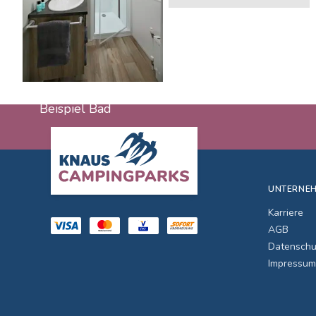
Grundriss
Beispiel Bad
Footer
UNTERNE
Karriere
AGB
Datenschu
Impressum