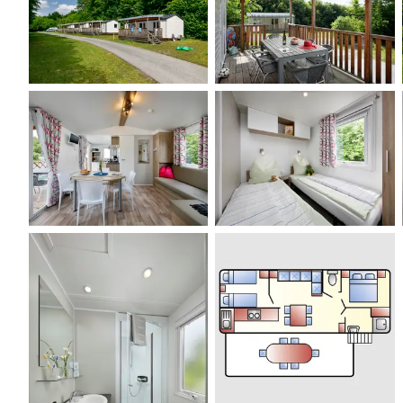
Hennesee
Hennesee
Beispiel Küche &
Beispiel Schlafen
Wohnbereich