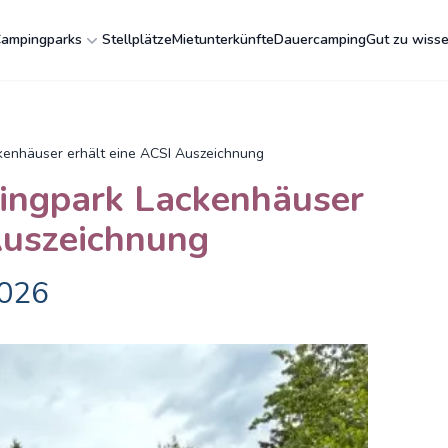
ampingparks
Stellplätze
Mietunterkünfte
Dauercamping
Gut zu wiss
enhäuser erhält eine ACSI Auszeichnung
ngpark Lackenhäuser
Auszeichnung
2026