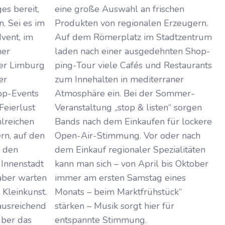
ges bereit,
eine große Auswahl an frischen
. Sei es im
Produkten von regionalen Erzeugern.
vent, im
Auf dem Römerplatz im Stadtzentrum
mer
laden nach einer ausgedehnten Shop­
er Limburg
ping-Tour viele Cafés und Restaurants
er
zum Innehalten in mediterraner
op-Events
Atmosphäre ein. Bei der Sommer-
Feierlust
Veranstaltung „stop & listen“ sorgen
lreichen
Bands nach dem Einkaufen für lockere
n, auf den
Open-Air-Stimmung. Vor oder nach
 den
dem Einkauf regionaler Spezialitäten
 Innenstadt
kann man sich – von April bis Oktober
aber warten
immer am ersten Samstag eines
 Kleinkunst.
Monats – beim Marktfrühstück“
ausreichend
stärken – Musik sorgt hier für
über das
entspannte Stimmung.