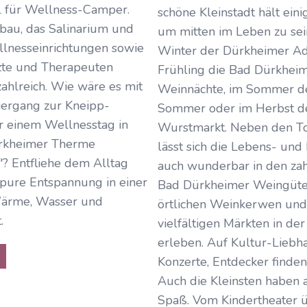
l für Wellness-Camper.
schöne Kleinstadt hält eini
bau, das Salinarium und
um mitten im Leben zu sein
lnesseinrichtungen sowie
Winter der Dürkheimer Ad
rzte und Therapeuten
Frühling die Bad Dürkhei
zahlreich. Wie wäre es mit
Weinnächte, im Sommer d
iergang zur Kneipp-
Sommer oder im Herbst d
r einem Wellnesstag in
Wurstmarkt. Neben den T
rkheimer Therme
lässt sich die Lebens- und 
"? Entfliehe dem Alltag
auch wunderbar in den zah
pure Entspannung in einer
Bad Dürkheimer Weingüter
ärme, Wasser und
örtlichen Weinkerwen und
.
vielfältigen Märkten in der
erleben. Auf Kultur-Liebh
Konzerte, Entdecker finden
Auch die Kleinsten haben 
Spaß. Vom Kindertheater 