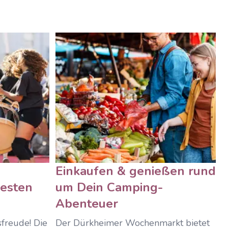
Einkaufen & genießen rund
Festen
um Dein Camping-
Abenteuer
freude! Die
Der Dürkheimer Wochenmarkt bietet