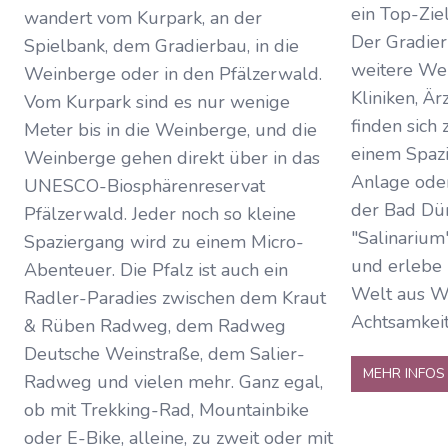
ein Top-Zie
wandert vom Kurpark, an der
Der Gradier
Spielbank, dem Gradierbau, in die
weitere Wel
Weinberge oder in den Pfälzerwald.
Kliniken, Ä
Vom Kurpark sind es nur wenige
finden sich 
Meter bis in die Weinberge, und die
einem Spaz
Weinberge gehen direkt über in das
Anlage ode
UNESCO-Biosphärenreservat
der Bad Dü
Pfälzerwald. Jeder noch so kleine
"Salinarium
Spaziergang wird zu einem Micro-
und erlebe 
Abenteuer. Die Pfalz ist auch ein
Welt aus W
Radler-Paradies zwischen dem Kraut
Achtsamkeit
& Rüben Radweg, dem Radweg
Deutsche Weinstraße, dem Salier-
MEHR INFOS
Radweg und vielen mehr. Ganz egal,
ob mit Trekking-Rad, Mountainbike
oder E-Bike, alleine, zu zweit oder mit