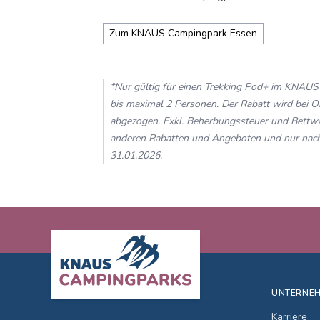
Zum KNAUS Campingpark Essen
*Nur gültig für einen Trekking Pod+ im KNAU
bis maximal 2 Personen. Der Rabatt wird bei 
abgezogen. Exkl. Beherbungssteuer und Bettwä
anderen Rabatten und Angeboten und nur nach 
31.01.2026.
Footer
UNTERNE
Karriere