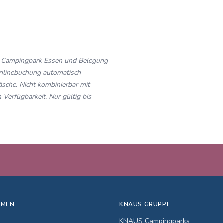
S Campingpark Essen und Belegung
Onlinebuchung automatisch
sche. Nicht kombinierbar mit
Verfügbarkeit. Nur gültig bis
HMEN
KNAUS GRUPPE
KNAUS Campingparks