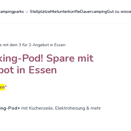
ampingparks
Stellplätze
Mietunterkünfte
Dauercamping
Gut zu wiss
e mit dem 3 für 2-Angebot in Essen
ing-Pod! Spare mit
ot in Essen
en
*
king-Pod+
mit Küchenzeile, Elektroheizung & mehr