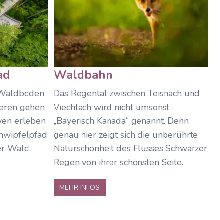
ad
Waldbahn
 Waldboden
Das Regental zwischen Teisnach und
ieren gehen
Viechtach wird nicht umsonst
iven erleben
„Bayerisch Kanada“ genannt. Denn
umwipfelpfad
genau hier zeigt sich die unberührte
er Wald.
Naturschönheit des Flusses Schwarzer
Regen von ihrer schönsten Seite.
MEHR INFOS