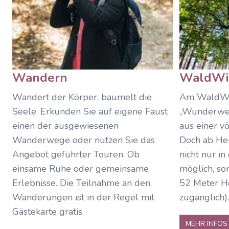
Wandern
WaldWi
Wandert der Körper, baumelt die
Am WaldWip
Seele. Erkunden Sie auf eigene Faust
„Wunderwel
einen der ausgewiesenen
aus einer v
Wanderwege oder nutzen Sie das
Doch ab Her
Angebot geführter Touren. Ob
nicht nur i
einsame Ruhe oder gemeinsame
möglich, son
Erlebnisse. Die Teilnahme an den
52 Meter Hö
Wanderungen ist in der Regel mit
zugänglich).
Gästekarte gratis.
MEHR INFOS