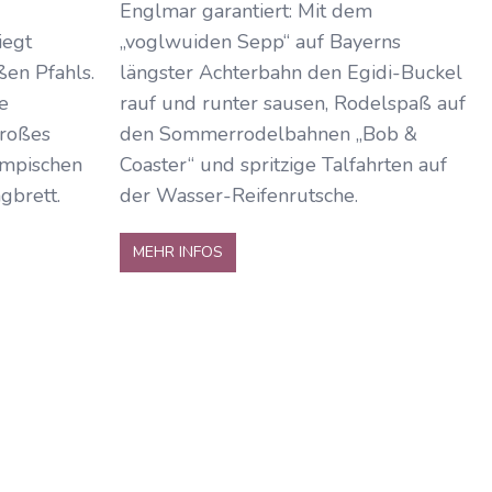
Englmar garantiert: Mit dem
iegt
„voglwuiden Sepp“ auf Bayerns
ßen Pfahls.
längster Achterbahn den Egidi-Buckel
e
rauf und runter sausen, Rodelspaß auf
großes
den Sommerrodelbahnen „Bob &
mpischen
Coaster“ und spritzige Talfahrten auf
gbrett.
der Wasser-Reifenrutsche.
MEHR INFOS