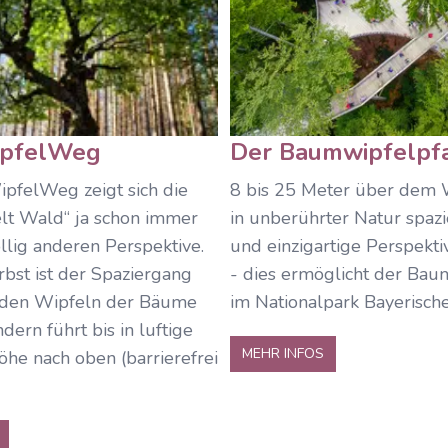
pfelWeg
Der Baumwipfelpf
felWeg zeigt sich die
8 bis 25 Meter über dem
t Wald“ ja schon immer
in unberührter Natur spaz
öllig anderen Perspektive.
und einzigartige Perspekt
bst ist der Spaziergang
- dies ermöglicht der Ba
n den Wipfeln der Bäume
im Nationalpark Bayerisch
dern führt bis in luftige
MEHR INFOS
he nach oben (barrierefrei