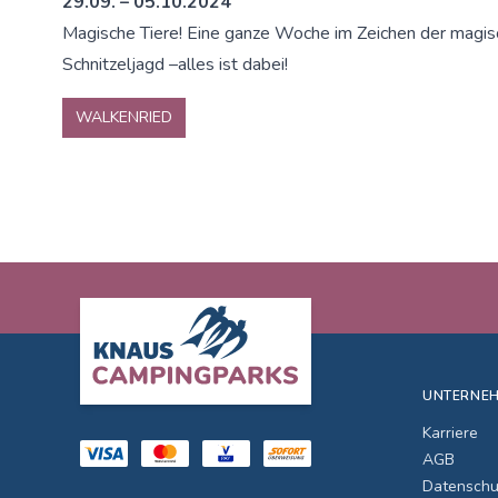
29.09. – 05.10.2024
Magische Tiere! Eine ganze Woche im Zeichen der magisch
Schnitzeljagd –alles ist dabei!
WALKENRIED
Footer
UNTERNE
Karriere
AGB
Datenschu