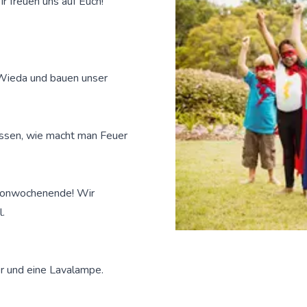
 freuen uns auf Euch!
 Wieda und bauen unser
ssen, wie macht man Feuer
monwochenende! Wir
.
er und eine Lavalampe.