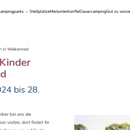
ampingparks
Stellplätze
Mietunterkünfte
Dauercamping
Gut zu wiss
n in Walkenried
Kinder
ed
24 bis 28.
mber bei uns die
n vorbei, dort findet Ihr