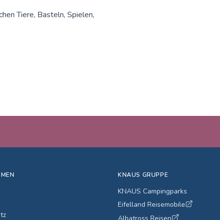
en Tiere, Basteln, Spielen,
HMEN
KNAUS GRUPPE
KNAUS Campingparks
Eifelland Reisemobile
tz
Albatross Reisen