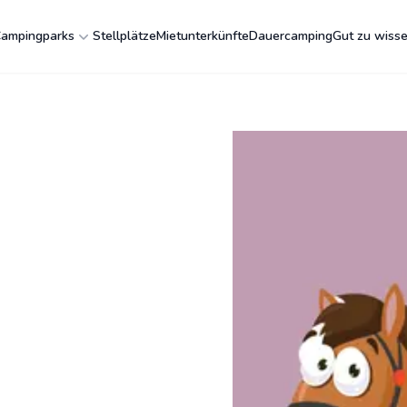
ampingparks
Stellplätze
Mietunterkünfte
Dauercamping
Gut zu wiss