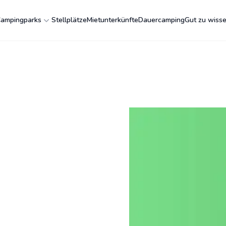
ampingparks
Stellplätze
Mietunterkünfte
Dauercamping
Gut zu wiss