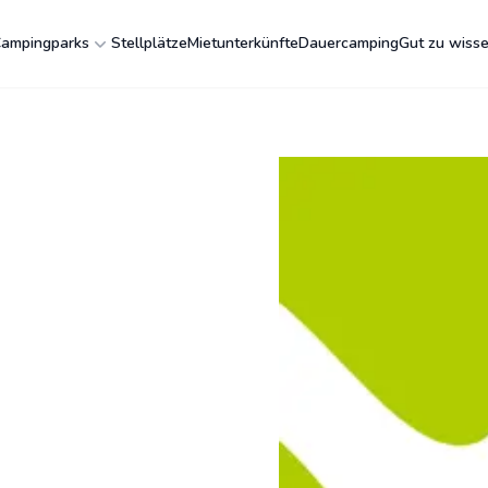
ampingparks
Stellplätze
Mietunterkünfte
Dauercamping
Gut zu wiss