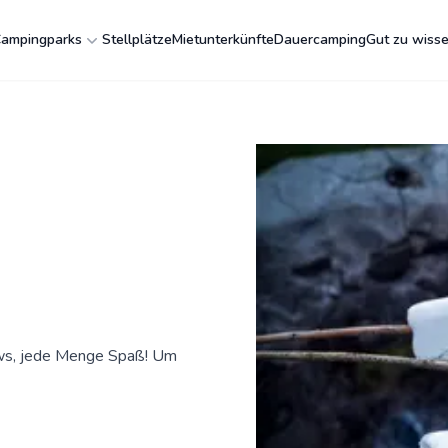
ampingparks
Stellplätze
Mietunterkünfte
Dauercamping
Gut zu wiss
ows, jede Menge Spaß! Um