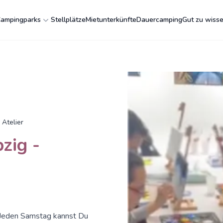
ampingparks
Stellplätze
Mietunterkünfte
Dauercamping
Gut zu wiss
 Atelier
zig -
Jeden Samstag kannst Du