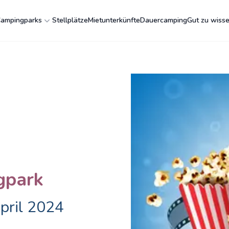
ampingparks
Stellplätze
Mietunterkünfte
Dauercamping
Gut zu wiss
gpark
pril 2024