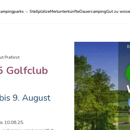
ampingparks
Stellplätze
Mietunterkünfte
Dauercamping
Gut zu wiss
t Praforst
 Golfclub
bis 9. August
is 10.08.25.