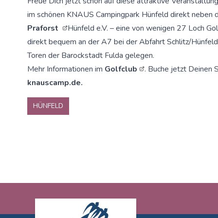
Freue Dich jetzt schon auf diese attraktive Veranstaltu
im schönen KNAUS Campingpark Hünfeld direkt neben
Praforst
Hünfeld e.V. – eine von wenigen 27 Loch Gol
direkt bequem an der A7 bei der Abfahrt Schlitz/Hünfel
Toren der Barockstadt Fulda gelegen.
Mehr Informationen im
Golfclub
. Buche jetzt Deinen S
knauscamp.de.
HÜNFELD