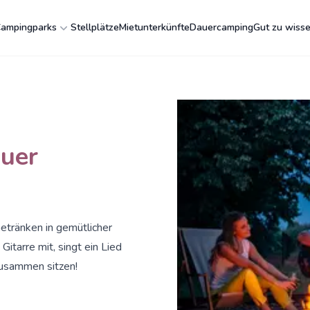
ampingparks
Stellplätze
Mietunterkünfte
Dauercamping
Gut zu wiss
uer
etränken in gemütlicher
itarre mit, singt ein Lied
zusammen sitzen!