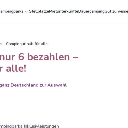
ampingparks
Stellplätze
Mietunterkünfte
Dauercamping
Gut zu wiss
n – Campingurlaub für alle!
 nur 6 bezahlen –
 alle!
 ganz Deutschland zur Auswahl
pingparks Inklusivleistungen